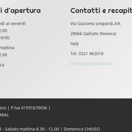
i d'apertura
Contatti e recapit
dì al venerdì
Via Giacomo Leopardi,3/A
2:00
28066 Galliate (Novara)
18:00
Italy
mattina
Tel. 0321 862018
2.00
bellessosnc@libero.it
ca
esso | P.Iva 01931670036 |
ARA)
:00 - Sabato mattina 8.30 - 12.00 | Domenica CHIUSO