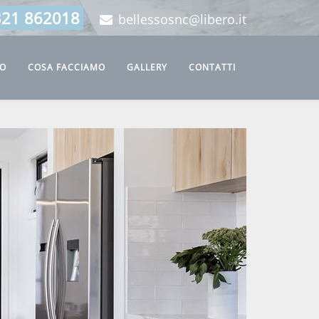
321 862018
bellessosnc@libero.it
MO
COSA FACCIAMO
GALLERY
CONTATTI