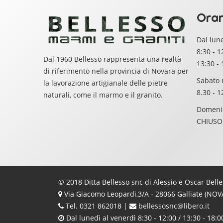
Orar
Dal lune
8:30
-
1
Dal 1960 Bellesso rappresenta una realtà
13:30
-
di riferimento nella provincia di Novara per
Sabato 
la lavorazione artigianale delle pietre
8.30 - 1
naturali, come il marmo e il granito.
Domeni
CHIUSO
© 2018 Ditta Bellesso snc di Alessio e Oscar Bell
Via Giacomo Leopardi,3/A - 28066 Galliate (NOV
Tel. 0321 862018 |
bellessosnc@libero.it
Dal lunedì al venerdì 8:30 - 12:00 / 13:30 - 18